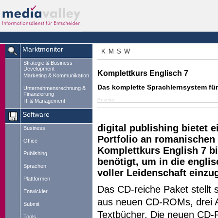
Marktmonitor
K
M
S
W
Strategie & Business
Development
Komplettkurs Englisch 7
Marketing & Kommunikation
Das komplette Sprachlernsystem für 
Unternehmensrechnung &
Finanzierung
Anzeige
IT & Management
Software
digital publishing bietet 
Business
Portfolio an romanischen
Office
Komplettkurs English 7 bi
Publishing
benötigt, um in die engli
Sprachen
voller Leidenschaft einzu
Plattformen
Das CD-reiche Paket stellt
Entwickler
aus neuen CD-ROMs, drei 
Submit
Textbücher. Die neuen CD
Tools