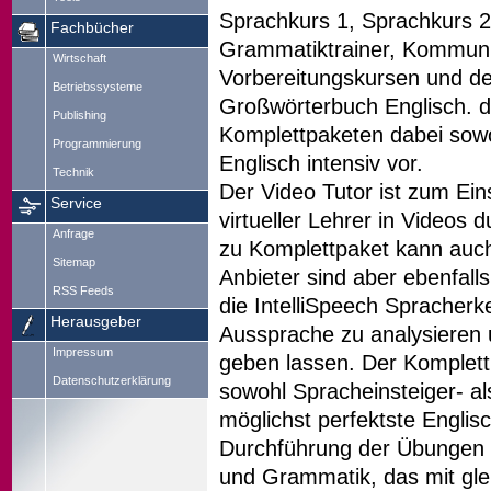
Sprachkurs 1, Sprachkurs 2,
Fachbücher
Grammatiktrainer, Kommunik
Wirtschaft
Vorbereitungskursen und 
Betriebssysteme
Großwörterbuch Englisch. dig
Publishing
Komplettpaketen dabei sowo
Programmierung
Englisch intensiv vor.
Technik
Der Video Tutor ist zum Eins
Service
virtueller Lehrer in Videos 
Anfrage
zu Komplettpaket kann auc
Sitemap
Anbieter sind aber ebenfal
RSS Feeds
die IntelliSpeech Sprache
Herausgeber
Aussprache zu analysieren 
Impressum
geben lassen. Der Komplett
Datenschutzerklärung
sowohl Spracheinsteiger- als
möglichst perfektste Englisc
Durchführung der Übungen 
und Grammatik, das mit gl