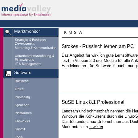
Marktmonitor
K
M
S
W
Strategie & Business
Development
Strokes - Russisch lernen am PC
Marketing & Kommunikation
Das Angebot für wirklich gute Lernsoftware 
Unternehmensrechnung &
Finanzierung
jetzt in Version 3.0 drei Module für alle A
IT & Management
Handelnde an. Die Software ist nicht nur g
Software
Business
Office
Publishing
SuSE Linux 8.1 Professional
Sprachen
Langsam und schmerzhaft nehmen die Her
Plattformen
Windows die Konkurrenz durch die Linux-
Entwickler
Das führende Linux-Unternehmen aus Deut
Marktanteile in
...weiter
Submit
Tools