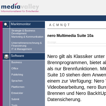
Marktmonitor
A
C
M
N
Q
T
Strategie & Business
Development
nero Multimedia Suite 10a
Marketing & Kommunikation
Anzeige
Unternehmensrechnung &
Finanzierung
IT & Management
Nero gilt als Klassiker unter
Software
Brennprogrammen, bietet a
Business
als nur Brennfunktionen. Mi
Office
Suite 10 stehen dem Anwend
Publishing
einem zur Verfügung: Nero V
Sprachen
Videobearbeitung, nero B
Plattformen
Brennen und Nero BackItUp
Entwickler
Datensicherung.
Submit
Tools