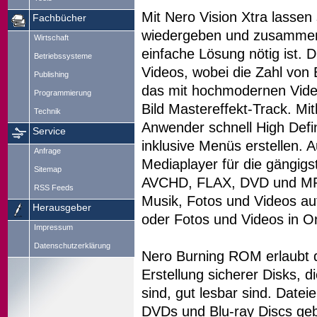
Mit Nero Vision Xtra lassen
Fachbücher
wiedergeben und zusammens
Wirtschaft
einfache Lösung nötig ist. 
Betriebssysteme
Videos, wobei die Zahl von 
Publishing
das mit hochmodernen Video
Programmierung
Bild Mastereffekt-Track. Mi
Technik
Anwender schnell High Defi
Service
inklusive Menüs erstellen. 
Anfrage
Mediaplayer für die gängigs
Sitemap
AVCHD, FLAX, DVD und MP
RSS Feeds
Musik, Fotos und Videos a
Herausgeber
oder Fotos und Videos in O
Impressum
Datenschutzerklärung
Nero Burning ROM erlaubt d
Erstellung sicherer Disks, d
sind, gut lesbar sind. Date
DVDs und Blu-ray Discs geb