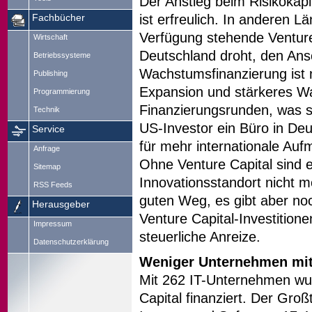
Der Anstieg beim Risikokapi
ist erfreulich. In anderen L
Fachbücher
Verfügung stehende Venture
Wirtschaft
Deutschland droht, den Ansc
Betriebssysteme
Wachstumsfinanzierung ist 
Publishing
Expansion und stärkeres Wa
Programmierung
Finanzierungsrunden, was si
Technik
US-Investor ein Büro in Deu
Service
für mehr internationale Auf
Anfrage
Ohne Venture Capital sind 
Sitemap
Innovationsstandort nicht m
RSS Feeds
guten Weg, es gibt aber no
Herausgeber
Venture Capital-Investitione
Impressum
steuerliche Anreize.
Datenschutzerklärung
Weniger Unternehmen mit 
Mit 262 IT-Unternehmen wur
Capital finanziert. Der Groß