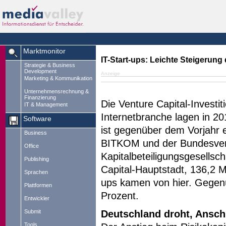
Marktmonitor
IT-Start-ups: Leichte Steigerung 
Strategie & Business
Development
Anzeige
Marketing & Kommunikation
Unternehmensrechnung &
Finanzierung
Die Venture Capital-Investit
IT & Management
Internetbranche lagen in 20
Software
ist gegenüber dem Vorjahr e
Business
BITKOM und der Bundesve
Office
Kapitalbeteiligungsgesellsch
Publishing
Capital-Hauptstadt, 136,2 M
Sprachen
ups kamen von hier. Gegenü
Plattformen
Prozent.
Entwickler
Deutschland droht, Anschl
Submit
Tools