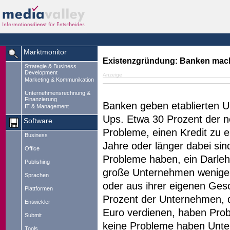
Marktmonitor
Existenzgründung: Banken mach
Strategie & Business
Development
Anzeige
Marketing & Kommunikation
Unternehmensrechnung &
Finanzierung
Banken geben etablierten U
IT & Management
Ups. Etwa 30 Prozent der 
Software
Probleme, einen Kredit zu e
Business
Jahre oder länger dabei sin
Office
Probleme haben, ein Darle
Publishing
große Unternehmen weniger P
Sprachen
oder aus ihrer eigenen Gesc
Plattformen
Prozent der Unternehmen, d
Entwickler
Euro verdienen, haben Pro
Submit
keine Probleme haben Unter
Tools