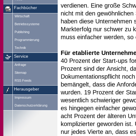
verdienen. Eine große Schwie
Fachbücher
nicht mit den gewöhnlichen
Wirtschaft
haben diese Unternehmen seh
Betriebssysteme
Markterfolg nur schwer zu k
Publishing
muss einfacher werden, so
Programmierung
Technik
Für etablierte Unternehm
Service
40 Prozent der Start-ups fo
Anfrage
Prozent sind der Ansicht, d
Sitemap
Dokumentationspflicht noch 
RSS Feeds
bemängelt, dass die Anford
Herausgeber
wurden. 19 Prozent der Sta
Impressum
wesentlich schwieriger gewo
Datenschutzerklärung
es hingegen einfacher gewo
acht Prozent der älteren U
komplizierter geworden ist
nur jedes Vierte an, dass e