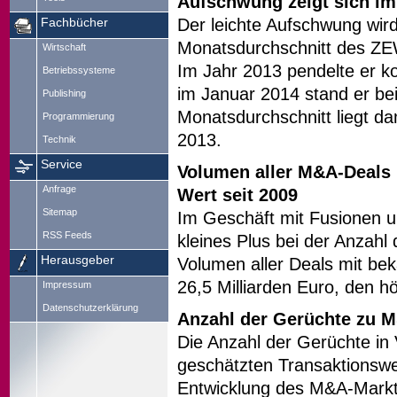
Aufschwung zeigt sich im
Der leichte Aufschwung wird
Fachbücher
Monatsdurchschnitt des ZE
Wirtschaft
Im Jahr 2013 pendelte er ko
Betriebssysteme
im Januar 2014 stand er bei
Publishing
Monatsdurchschnitt liegt da
Programmierung
2013.
Technik
Service
Volumen aller M&A-Deals 
Anfrage
Wert seit 2009
Sitemap
Im Geschäft mit Fusionen 
RSS Feeds
kleines Plus bei der Anzahl
Herausgeber
Volumen aller Deals mit be
26,5 Milliarden Euro, den h
Impressum
Datenschutzerklärung
Anzahl der Gerüchte zu M
Die Anzahl der Gerüchte in
geschätzten Transaktionswert
Entwicklung des M&A-Markt