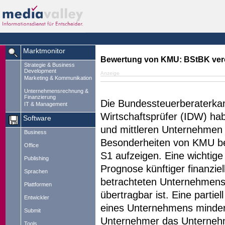
Marktmonitor
Bewertung von KMU: BStBK veröf
Strategie & Business
Development
Anzeige
Marketing & Kommunikation
Unternehmensrechnung &
Finanzierung
Die Bundessteuerberaterkam
IT & Management
Wirtschaftsprüfer (IDW) ha
Software
und mittleren Unternehmen (
Business
Besonderheiten von KMU b
Office
S1 aufzeigen. Eine wichtige
Publishing
Prognose künftiger finanzie
Sprachen
betrachteten Unternehmens 
Plattformen
übertragbar ist. Eine partie
Entwickler
eines Unternehmens mindert
Submit
Unternehmer das Unternehm
Tools