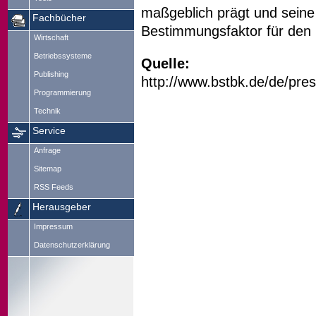
maßgeblich prägt und seine 
Fachbücher
Bestimmungsfaktor für den 
Wirtschaft
Betriebssysteme
Quelle:
Publishing
http://www.bstbk.de/de/pre
Programmierung
Technik
Service
Anfrage
Sitemap
RSS Feeds
Herausgeber
Impressum
Datenschutzerklärung