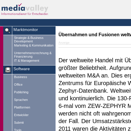
Marktmonitor
Übernahmen und Fusionen weltwe
Strategie & Business
Development
Anzeige
Marketing & Kommunikation
Unternehmensrechnung &
Finanzierung
Der weltweite Handel mit Ü
IT & Management
größter Beliebtheit. Aufgru
Software
weltweiten M&A an. Dies er
Business
Zentrums für Europäische W
Office
Zephyr-Datenbank. Weltweit 
Publishing
und kontinuierlich. Die 130
Sprachen
6-mal vom ZEW-ZEPHYR M&A
Plattformen
werden nicht oft wahrgenom
Entwickler
der Fall. Der Umsatzstärks
Submit
2011 waren die Aktivitäten
Tools