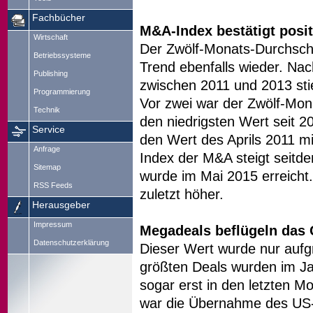
Fachbücher
M&A-Index bestätigt posi
Wirtschaft
Der Zwölf-Monats-Durchschn
Betriebssysteme
Trend ebenfalls wieder. Nac
Publishing
zwischen 2011 und 2013 st
Programmierung
Vor zwei war der Zwölf-Mon
Technik
den niedrigsten Wert seit 2
Service
den Wert des Aprils 2011 m
Anfrage
Index der M&A steigt seitd
Sitemap
wurde im Mai 2015 erreicht.
RSS Feeds
zuletzt höher.
Herausgeber
Impressum
Megadeals beflügeln das 
Datenschutzerklärung
Dieser Wert wurde nur aufg
größten Deals wurden im J
sogar erst in den letzten M
war die Übernahme des US-a