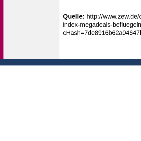
Quelle:
http://www.zew.de/
index-megadeals-befluegel
cHash=7de8916b62a04647