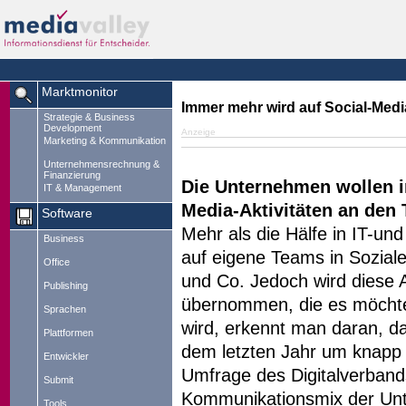
Marktmonitor
Immer mehr wird auf Social-Med
Strategie & Business
Development
Anzeige
Marketing & Kommunikation
Unternehmensrechnung &
Finanzierung
Die Unternehmen wollen i
IT & Management
Media-Aktivitäten an den 
Software
Mehr als die Hälfe in IT-u
Business
auf eigene Teams in Sozia
Office
und Co. Jedoch wird diese 
Publishing
übernommen, die es möchte
Sprachen
wird, erkennt man daran, d
Plattformen
dem letzten Jahr um knapp e
Entwickler
Umfrage des Digitalverband
Submit
Kommunikationsmix der Unt
Tools