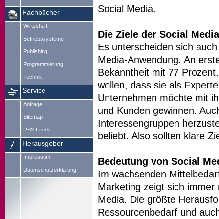
Social Media.
Fachbücher
Wirtschaft
Die Ziele der Social Medi
Betriebssysteme
Es unterscheiden sich auch
Publishing
Media-Anwendung. An erster 
Programmierung
Bekanntheit mit 77 Prozent.
Technik
wollen, dass sie als Expert
Service
Unternehmen möchte mit ihr
Anfrage
und Kunden gewinnen. Auch 
Sitemap
Interessengruppen herzustel
RSS Feeds
beliebt. Also sollten klare 
Herausgeber
Impressum
Bedeutung von Social Me
Datenschutzerklärung
Im wachsenden Mittelbedar
Marketing zeigt sich immer
Media. Die größte Herausfo
Ressourcenbedarf und auch