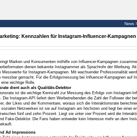
News
arketing: Kennzahlen für Instagram-Influencer-Kampagnen
bringt Marken und Konsumenten mithilfe von Influencer-Kampagnen zusamm
rbeformaten dienen bekannte Instagrammer als Sprachrohr der Werbung. Aktu
e Messwerte für Instagram-Kampagnen. Mit wachsender Professionalität werd
 messbar gemacht. Für die Erfolgsmessung bei Influencer-Kampagnen auf In
eine wichtige Rolle.
srate dient auch als Qualitäts-Detektor
tionsrate ist die wichtige Kennzahl zur Messung des Erfolgs von Instagram-Inf
Die Instagram-API liefert dem Werbetreibenden die Zahl der Follower der bet
r, der Likes und der Kommentare, woraus sich die Interaktionsrate berechnen
 sozialen Netzwerken ist sie auf Instagram am höchsten und liegt bei einer er
ischen fünf und zehn Prozent. Liegt sie unter vier Prozent wird die Interakt
und Fake-Detektor. Die Fans haben entweder kein Interesse mehr an dem In
ekauft.
und Ad Impressions