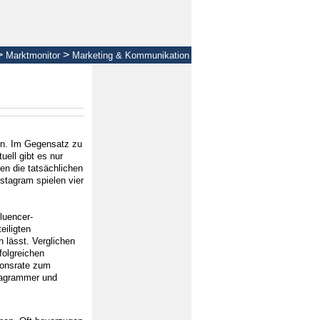
>
>
Marktmonitor
Marketing & Kommunikation
en. Im Gegensatz zu
ell gibt es nur
en die tatsächlichen
stagram spielen vier
luencer-
eiligten
 lässt. Verglichen
folgreichen
ionsrate zum
stagrammer und