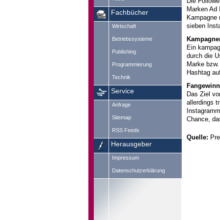
Die Followe
Marken Ad 
Fachbücher
Kampagne mi
sieben Insta
Wirtschaft
Kampagnen
Betriebssysteme
Ein kampagn
Publishing
durch die U
Marke bzw. 
Programmierung
Hashtag auf
Technik
Fangewinnu
Service
Das Ziel vo
allerdings 
Anfrage
Instagramm
Sitemap
Chance, da
RSS Feeds
Quelle:
Pre
Herausgeber
Impressum
Datenschutzerklärung