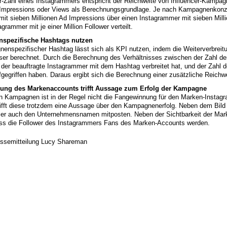
r-Zahl eines Instagrammers entspricht der Reichweite von Influencer-Kampa
Impressions oder Views als Berechnungsgrundlage. Je nach Kampagnenkonze
t sieben Millionen Ad Impressions über einen Instagrammer mit sieben Milli
grammer mit je einer Million Follower verteilt.
spezifische Hashtags nutzen
enspezifischer Hashtag lässt sich als KPI nutzen, indem die Weiterverbrei
ser berechnet. Durch die Berechnung des Verhältnisses zwischen der Zahl der
der beauftragte Instagrammer mit dem Hashtag verbreitet hat, und der Zahl d
gegriffen haben. Daraus ergibt sich die Berechnung einer zusätzliche Reich
ng des Markenaccounts trifft Aussage zum Erfolg der Kampagne
n Kampagnen ist in der Regel nicht die Fangewinnung für den Marken-Instag
trifft diese trotzdem eine Aussage über den Kampagnenerfolg. Neben dem Bild 
er auch den Unternehmensnamen mitposten. Neben der Sichtbarkeit der Mark
ss die Follower des Instagrammers Fans des Marken-Accounts werden.
ssemitteilung Lucy Shareman