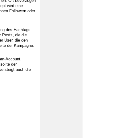
gnen. Oft bevorzugen
pt wird eine
onen Followern oder
tung des Hashtags
 Posts, die die
er User, die den
weite der Kampagne.
ram-Account,
sollte der
e steigt auch die