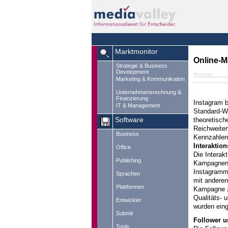
Marktmonitor
Online-M
Strategie & Business
Development
Anzeige
Marketing & Kommunikation
Unternehmensrechnung &
Finanzierung
Instagram 
IT & Management
Standard-We
theoretisch
Software
Reichweiten
Business
Kennzahlen 
Interaktion
Office
Die Interak
Publishing
Kampagnen. 
Instagramme
Sprachen
mit anderen
Plattformen
Kampagne zw
Qualitäts- 
Entwickler
wurden eing
Submit
Follower 
Tools