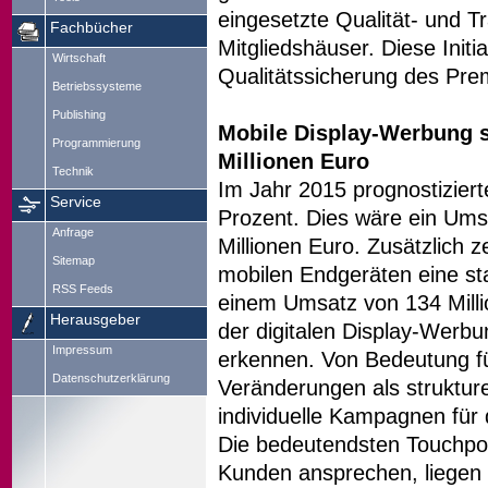
eingesetzte Qualität- und T
Fachbücher
Mitgliedshäuser. Diese Initia
Wirtschaft
Qualitätssicherung des Pr
Betriebssysteme
Publishing
Mobile Display-Werbung s
Programmierung
Millionen Euro
Technik
Im Jahr 2015 prognostizie
Service
Prozent. Dies wäre ein Um
Anfrage
Millionen Euro. Zusätzlich 
Sitemap
mobilen Endgeräten eine st
RSS Feeds
einem Umsatz von 134 Milli
Herausgeber
der digitalen Display-Werbu
Impressum
erkennen. Von Bedeutung fü
Datenschutzerklärung
Veränderungen als struktur
individuelle Kampagnen für
Die bedeutendsten Touchpo
Kunden ansprechen, liegen i