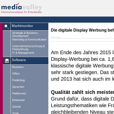
Marktmonitor
Die digitale Display Werbung be
Strategie & Business
Development
Anzeige
Marketing & Kommunikation
Unternehmensrechnung &
Finanzierung
Am Ende des Jahres 2015 la
IT & Management
Display-Werbung bei ca. 1,6
Software
klassische digitale Werbung
Business
sehr stark gestiegen. Das 
Office
und 2013 hat sich auch im l
Publishing
Sprachen
Qualität zahlt sich meist
Plattformen
Grund dafür, dass digitale D
Entwickler
Leistungsthematiken wie Fra
Submit
gleichbleibenden Niveau ste
Tools