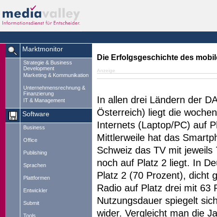
Marktmonitor
Die Erfolgsgeschichte des mobile
Strategie & Business
Development
Anzeige
Marketing & Kommunikation
Unternehmensrechnung &
Finanzierung
In allen drei Ländern der 
IT & Management
Österreich) liegt die woch
Software
Internets (Laptop/PC) auf P
Business
Mittlerweile hat das Smartp
Office
Schweiz das TV mit jeweils 
Publishing
noch auf Platz 2 liegt. In 
Sprachen
Platz 2 (70 Prozent), dich
Plattformen
Radio auf Platz drei mit 63
Entwickler
Nutzungsdauer spiegelt sic
Submit
wider. Vergleicht man die J
Tools