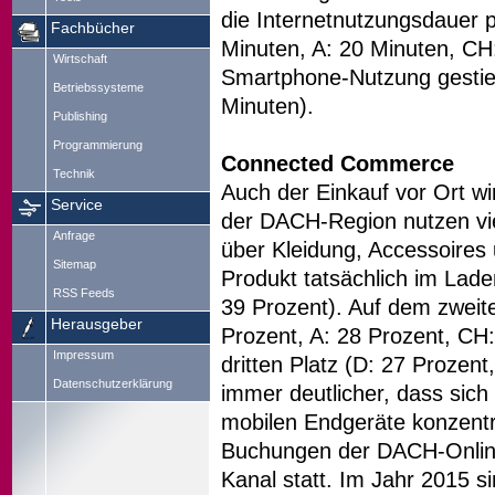
die Internetnutzungsdauer 
Fachbücher
Minuten, A: 20 Minuten, CH:
Wirtschaft
Smartphone-Nutzung gestieg
Betriebssysteme
Minuten).
Publishing
Programmierung
Connected Commerce
Technik
Auch der Einkauf vor Ort wir
Service
der DACH-Region nutzen vie
Anfrage
über Kleidung, Accessoires
Sitemap
Produkt tatsächlich im Lade
RSS Feeds
39 Prozent). Auf dem zweite
Herausgeber
Prozent, A: 28 Prozent, CH
Impressum
dritten Platz (D: 27 Prozent
Datenschutzerklärung
immer deutlicher, dass sich
mobilen Endgeräte konzentr
Buchungen der DACH-Online
Kanal statt. Im Jahr 2015 s