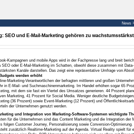
News
g: SEO und E-Mail-Marketing gehören zu wachstumsstärks
ok-Kampagnen und mobile Apps wird in der Fachpresse lang und breit berich
a SEO oder E-Mail-Marketing im Schatten, obwohl diese zusammen mit Data-D
ärksten Kanäle darstellen. Das zeigt eine repräsentative Umfrage von Absoli
Budgets werden erhöht
ine-Marketing-Verantwortlichen der befragten mittleren und großen Unternehm
r in E-Mail- und Suchmaschinenmarketing. Im Handel erhöhen sogar 65 Proze
eting, mit dem sie fast ein Viertel des Umsatzes generieren. 44 Prozent pla
iven Marketing, 41 Prozent für Social Media. Weniger deutliche Budgetsteiger
eting (36 Prozent) sowie Event-Marketing (12 Prozent) und Öffentlichkeitsarbei
erteln der Unternehmen genutzt werden.
rketing und Integration von Marketing-Software-Systemen wichtigste T
ten für die Unternehmen sind das Content Marketing und die Integration der 
 folgen Customer Journey, Personalisierung sowie Conversion-Optimierung.
teht zusätzlich Realtime-Marketing auf der Agenda. Virtual Reality spielt für e