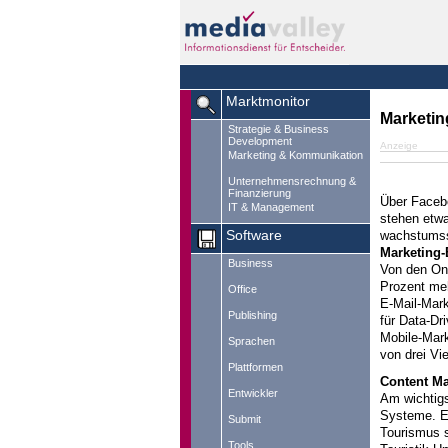
Marktmonitor
Marketin
Strategie & Business
Development
Anzeige
Marketing & Kommunikation
Unternehmensrechnung &
Finanzierung
Über Facebo
IT & Management
stehen etw
wachstumsst
Software
Marketing-
Business
Von den Onl
Prozent meh
Office
E-Mail-Mark
Publishing
für Data-Dr
Mobile-Mark
Sprachen
von drei Vi
Plattformen
Content Ma
Entwickler
Am wichtigs
Systeme. Es
Submit
Tourismus s
Tools