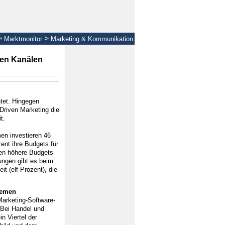
>
>
Marktmonitor
Marketing & Kommunikation
ten Kanälen
tet. Hingegen
riven Marketing die
t.
en investieren 46
nt ihre Budgets für
nen höhere Budgets
ungen gibt es beim
t (elf Prozent), die
hemen
Marketing-Software-
 Bei Handel und
in Viertel der