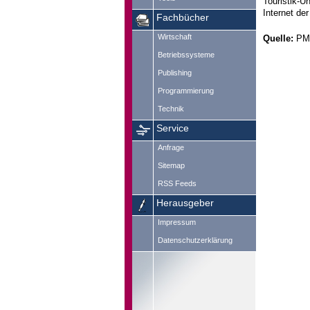
Touristik-U
Internet der
Fachbücher
Wirtschaft
Quelle:
PM 
Betriebssysteme
Publishing
Programmierung
Technik
Service
Anfrage
Sitemap
RSS Feeds
Herausgeber
Impressum
Datenschutzerklärung