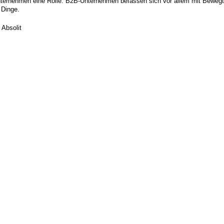
nternehmen eine Rolle. B2B-Unternehmen befassen sich vor allem mit Beweg
 Dinge.
Absolit