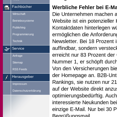
Werbliche Fehler bei E-Ma
Fachbücher
Die Unternehmen machen au
Wirtschaft
Website ist ein potenzieller
Betriebssysteme
Kontaktdaten hinterlegen 
Publishing
ermöglichen die Anforderun
Programmierung
Newsletter. Bei 18 Prozent i
Technik
auffindbar, sondern verstec
Service
erreicht nur 83 Prozent der
Anfrage
Nummer 1, er schöpft durchs
Sitemap
Von den Versicherungen bie
RSS Feeds
der Homepage an. B2B-Unt
Herausgeber
Rankings, sie nutzen nur 2
Impressum
auf der Website direkt anzu
Datenschutzerklärung
optimierungsbedürftig. Au
interessierte Neukunden be
einzige E-Mail. Nur bei 30 P
Begrüßungsmail.