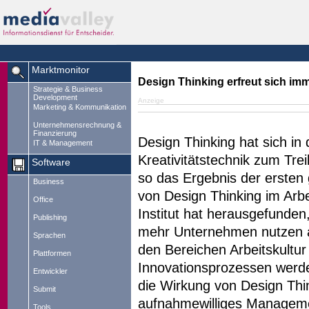
Marktmonitor
Design Thinking erfreut sich im
Strategie & Business
Development
Anzeige
Marketing & Kommunikation
Unternehmensrechnung &
Finanzierung
Design Thinking hat sich in
IT & Management
Kreativitätstechnik zum Tr
Software
so das Ergebnis der erste
Business
von Design Thinking im Arbe
Office
Institut hat herausgefunden
Publishing
mehr Unternehmen nutzen al
Sprachen
den Bereichen Arbeitskultur
Plattformen
Innovationsprozessen werden
Entwickler
die Wirkung von Design Thin
Submit
aufnahmewilliges Managemen
Tools