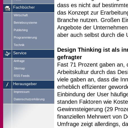
dass es nicht auf bestimmte
Fachbücher
das Konzept zur Erarbeitun
Wirtschaft
Branche nutzen. Großen Ein
Betriebssysteme
Angebote der Unternehmen. 
Publishing
aber auch selbst durch die
Programmierung
Technik
Design Thinking ist als 
Service
gefragter
Anfrage
Fast 71 Prozent gaben an, 
Sitemap
Arbeitskultur durch das Des
RSS Feeds
viele gaben an, dass die In
Herausgeber
erheblich effizienter geword
Impressum
Einbindung der User häufige
Datenschutzerklärung
standen Faktoren wie Koste
Gewinnsteigerung (29 Proze
finanziellen Mehrwert von D
Umfrage zeigt allerdings,