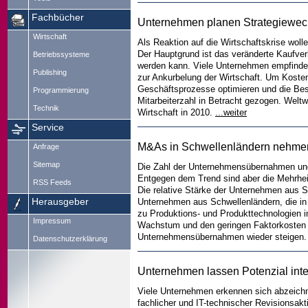
Fachbücher
Unternehmen planen Strategiewech
Wirtschaft
Als Reaktion auf die Wirtschaftskrise wol
Der Hauptgrund ist das veränderte Kaufverh
Betriebssysteme
werden kann. Viele Unternehmen empfinden
Publishing
zur Ankurbelung der Wirtschaft. Um Koste
Geschäftsprozesse optimieren und die Bes
Programmierung
Mitarbeiterzahl in Betracht gezogen. Weltw
Technik
Wirtschaft in 2010.
...weiter
Service
M&As in Schwellenländern nehmen 
Anfrage
Sitemap
Die Zahl der Unternehmensübernahmen und
Entgegen dem Trend sind aber die Mehrheit
RSS Feeds
Die relative Stärke der Unternehmen aus S
Herausgeber
Unternehmen aus Schwellenländern, die in 
zu Produktions- und Produkttechnologien 
Impressum
Wachstum und den geringen Faktorkosten pr
Unternehmensübernahmen wieder steigen
Datenschutzerklärung
Unternehmen lassen Potenzial inte
Viele Unternehmen erkennen sich abzeichne
fachlicher und IT-technischer Revisionsakt