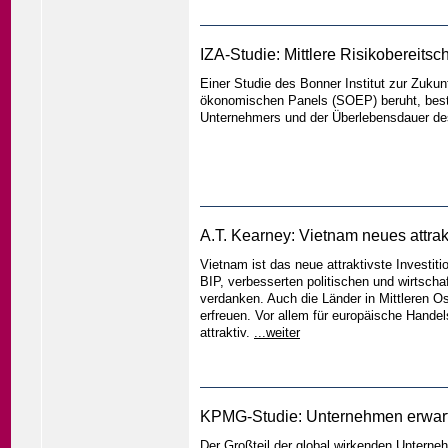
IZA-Studie: Mittlere Risikobereitsc
Einer Studie des Bonner Institut zur Zukunf
ökonomischen Panels (SOEP) beruht, best
Unternehmers und der Überlebensdauer d
A.T. Kearney: Vietnam neues attrak
Vietnam ist das neue attraktivste Investit
BIP, verbesserten politischen und wirtsc
verdanken. Auch die Länder in Mittleren Ost
erfreuen. Vor allem für europäische Hand
attraktiv.
...weiter
KPMG-Studie: Unternehmen erwart
Der Großteil der global wirkenden Unterneh