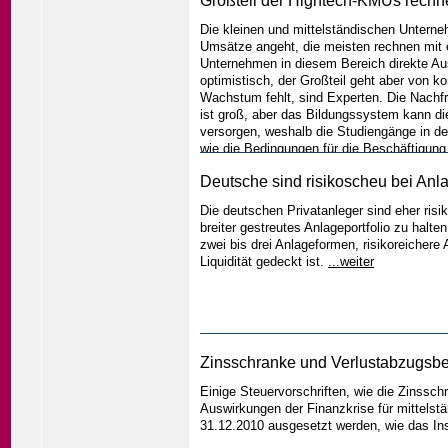
Großteil der Hightech-KMUs rechne
Die kleinen und mittelständischen Unterne
Umsätze angeht, die meisten rechnen mit 
Unternehmen in diesem Bereich direkte Au
optimistisch, der Großteil geht aber von
Wachstum fehlt, sind Experten. Die Nach
ist groß, aber das Bildungssystem kann die
versorgen, weshalb die Studiengänge in 
wie die Bedingungen für die Beschäftigung
Deutsche sind risikoscheu bei Anl
Die deutschen Privatanleger sind eher ris
breiter gestreutes Anlageportfolio zu hal
zwei bis drei Anlageformen, risikoreichere
Liquidität gedeckt ist.
...weiter
Zinsschranke und Verlustabzugsbe
Einige Steuervorschriften, wie die Zinssc
Auswirkungen der Finanzkrise für mittelst
31.12.2010 ausgesetzt werden, wie das Inst