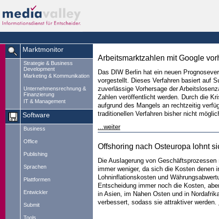
Marktmonitor
Arbeitsmarktzahlen mit Google vo
Strategie & Business
Development
Das DIW Berlin hat ein neuen Prognoseverf
Marketing & Kommunikation
vorgestellt. Dieses Verfahren basiert auf 
zuverlässige Vorhersage der Arbeitslosenz
Unternehmensrechnung &
Finanzierung
Zahlen veröffentlicht werden. Durch die Kri
IT & Management
aufgrund des Mangels an rechtzeitig verfü
traditionellen Verfahren bisher nicht möglic
Software
...weiter
Business
Office
Offshoring nach Osteuropa lohnt s
Publishing
Die Auslagerung von Geschäftsprozessen 
Sprachen
immer weniger, da sich die Kosten denen 
Lohninflationskosten und Währungsabwertung
Plattformen
Entscheidung immer noch die Kosten, aber d
Entwickler
in Asien, im Nahen Osten und in Nordafrika
verbessert, sodass sie attraktiver werden.
Submit
Tools