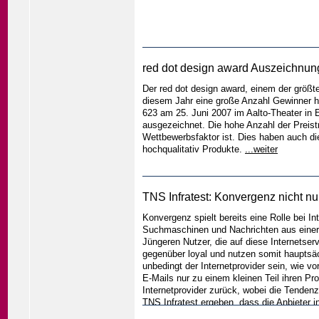
red dot design award Auszeichnun
Der red dot design award, einem der größt
diesem Jahr eine große Anzahl Gewinner h
623 am 25. Juni 2007 im Aalto-Theater in E
ausgezeichnet. Die hohe Anzahl der Preist
Wettbewerbsfaktor ist. Dies haben auch di
hochqualitativ Produkte.
...weiter
TNS Infratest: Konvergenz nicht nu
Konvergenz spielt bereits eine Rolle bei Int
Suchmaschinen und Nachrichten aus einer H
Jüngeren Nutzer, die auf diese Internetser
gegenüber loyal und nutzen somit hauptsäc
unbedingt der Internetprovider sein, wie v
E-Mails nur zu einem kleinen Teil ihren Prov
Internetprovider zurück, wobei die Tenden
TNS Infratest ergeben, dass die Anbieter i
Internetservices auf dem Fernseher gefun