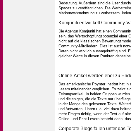
Bedeutung. Außerdem sind die User durcha
Spaces zu veröffentlichen. Die Werbetreib
Markenwahrnehmung zu verbessern, indem si
Produktperformance davon zu überzeugen,
Komjuniti entwickelt Community-Va
Vorgehen ist für beide von Vorteil, da d
der User eine „Belohnung“ für seinen Eins
Die Agentur Komjuniti hat einen Community-
sein, das Wertschöpfungspotenzial einer C
nicht auf die klassischen Bewertungsmodel
Community-Mitgliedern. Dies ist auch notwe
Daten nicht wirklich aussagekräftig sind. 
gleicher Werte in diesen Punkten denselb
Online-Artikel werden eher zu Ende
Das amerikanische Poynter Institut hat in 
Lesern miteinander verglichen. Es zeigt si
Zeitungsartikel. In beiden Gruppen wurden 
und diejenigen, die die Texte nur überflie
in der Menge des gelesenen Texts. Weiterh
und Antworten, Listen u.ä. viel dazu beitr
mehr Fragen richtig, wenn der Text auf alte
Online- und Print-Lesern besteht darin, da
nicht gestellten Fotos zum Lesen animiere
Corporate Blogs fallen unter das 
ihre Aufmerksamkeit schenken.
...weiter