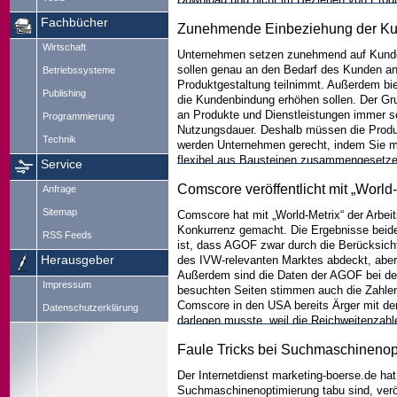
Kommunikation, zur Unterhaltung in Form v
Fachbücher
Zunehmende Einbeziehung der Kun
weniger bis gar nicht.
...weiter
Wirtschaft
Unternehmen setzen zunehmend auf Kunden
sollen genau an den Bedarf des Kunden an
Betriebssysteme
Produktgestaltung teilnimmt. Außerdem bi
Publishing
die Kundenbindung erhöhen sollen. Der Gru
an Produkte und Dienstleistungen immer sc
Programmierung
Nutzungsdauer. Deshalb müssen die Produk
Technik
werden Unternehmen gerecht, indem Sie m
flexibel aus Bausteinen zusammengesetzen
Service
sie selbst anbieten können, sondern erwei
Comscore veröffentlicht mit „World-
Anfrage
vor allem Finanzdiensleister für sich, u
flexiblen, modularen Produkten steigern ih
Sitemap
Comscore hat mit „World-Metrix“ der Arbei
So sind 64 Prozent der Umsatzsteiger „sehr
Konkurrenz gemacht. Die Ergebnisse beider 
Umsatzverlierer.
...weiter
RSS Feeds
ist, dass AGOF zwar durch die Berücksicht
Herausgeber
des IVW-relevanten Marktes abdeckt, aber 
Außerdem sind die Daten der AGOF bei der
Impressum
besuchten Seiten stimmen auch die Zahlen d
Comscore in den USA bereits Ärger mit d
Datenschutzerklärung
darlegen musste, weil die Reichweitenzah
Faule Tricks bei Suchmaschinenop
Der Internetdienst marketing-boerse.de hat 
Suchmaschinenoptimierung tabu sind, veröf