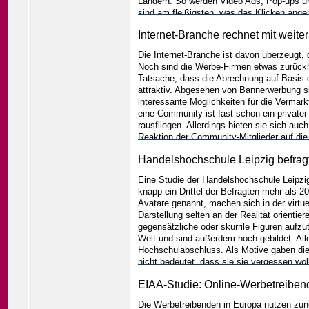
Ländern. So werden Video Ads, Pop-ups un
sind am fleißigsten, was das Klicken ange
Internet-Branche rechnet mit weit
Die Internet-Branche ist davon überzeugt,
Noch sind die Werbe-Firmen etwas zurückha
Tatsache, dass die Abrechnung auf Basis d
attraktiv. Abgesehen von Bannerwerbung s
interessante Möglichkeiten für die Vermark
eine Community ist fast schon ein privater
rausfliegen. Allerdings bieten sie sich a
Reaktion der Community-Mitglieder auf di
kalkulierbar macht. Das ist der Grund fü
Handelshochschule Leipzig befrag
Suchmaschinen machen aber weiterhin den
sehr zielgruppenorientiert, wobei sich hi
Eine Studie der Handelshochschule Leipzig
knapp ein Drittel der Befragten mehr als 2
Avatare genannt, machen sich in der virtue
Darstellung selten an der Realität orientie
gegensätzliche oder skurrile Figuren aufz
Welt und sind außerdem hoch gebildet. Alle
Hochschulabschluss. Als Motive gaben die 
nicht bedeutet, dass sie sie vergessen wo
wollen, dass sie ihre Kreativität ausleben 
EIAA-Studie: Online-Werbetreiben
ist mit der Technik von Second Life zufrie
Erfahrungsschatz wächst.
...weiter
Die Werbetreibenden in Europa nutzen zu