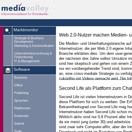
Marktmonitor
Web 2.0-Nutzer machen Medien- u
Strategie & Business
Development
Die Medien- und Unterhaltungsbranche auf
Marketing & Kommunikation
Internetnutzer, die per Web 2.0 eigene Inha
Branche erklärten dies. Um dem user-gene
Unternehmensrechnung &
Finanzierung
der nächsten drei Jahre selbst Umsätze m
IT & Management
sind hier skeptisch und gehen von einem Z
nur ein vorübergehender Trend sind, kommt e
Software
an, eine cross-mediale Strategie zu verfol
Business
zukünftig mit Videos gemacht wird. Die In
international über das Fernsehen, Mobilfun
Office
Second Life als Plattform zum Cha
die Angebote bestmöglich auf den Kunden
Publishing
Second Life ist vielen Internetnutzern in 
Sprachen
diese Plattform für sich zu werben. Der E
Bekanntheitsgrad von Second Life mag hoch
Plattformen
Internetnutzer haben Second Life schon m
Entwickler
Wirklich aktiv sind nur 0,8 Prozent aller I
da sie meist jung (unter 30) und arbeitslo
Submit
sind zwar sehr Computer-affin, aber der In
Tools
Download und nicht im Beziehen von Produkt