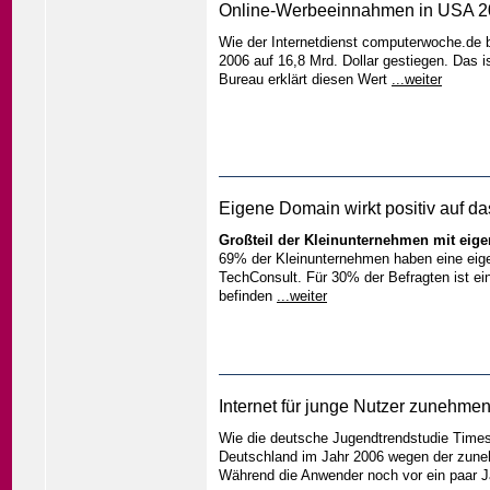
Online-Werbeeinnahmen in USA 20
Vordergrund steht, ist Konvergenz ein wi
Wie der Internetdienst computerwoche.de 
2006 auf 16,8 Mrd. Dollar gestiegen. Das i
Bureau erklärt diesen Wert
...weiter
Eigene Domain wirkt positiv auf 
Großteil der Kleinunternehmen mit eig
69% der Kleinunternehmen haben eine eige
TechConsult. Für 30% der Befragten ist e
befinden
...weiter
Internet für junge Nutzer zunehmen
Wie die deutsche Jugendtrendstudie Timesc
Deutschland im Jahr 2006 wegen der zune
Während die Anwender noch vor ein paar 