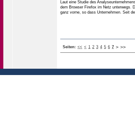
Laut eine Studie des Analyseunternehmens 
dem Browser Firefox im Netz unterwegs. De
ganz vorne, so dass Unternehmen. Seit 
Seiten:
<<
<
1
2
3
4
5
6
7
>
>>