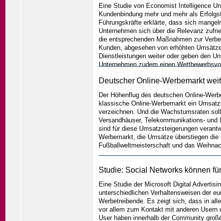
Eine Studie von Economist Intelligence Un
Kundenbindung mehr und mehr als Erfolgsfa
Führungskräfte erklärte, dass sich mange
Unternehmen sich über die Relevanz zufri
die entsprechenden Maßnahmen zur Verbess
Kunden, abgesehen von erhöhten Umsätze
Dienstleistungen weiter oder geben den U
Unternehmen zudem einen Wettbewerbsvortei
Unternehmen müssten nur daran arbeiten i
Deutscher Online-Werbemarkt weit
zu versorgen.
...weiter
Der Höhenflug des deutschen Online-Werbe
klassische Online-Werbemarkt ein Umsatzp
verzeichnen. Und die Wachstumsraten solle
Versandhäuser, Telekommunikations- und I
sind für diese Umsatzsteigerungen verantwo
Werbemarkt, die Umsätze überstiegen die d
Fußballweltmeisterschaft und das Weihnac
Studie: Social Networks können für
Eine Studie der Microsoft Digital Advertis
unterschiedlichen Verhaltensweisen der eu
Werbetreibende. Es zeigt sich, dass in al
vor allem zum Kontakt mit anderen Usern 
User haben innerhalb der Community groß