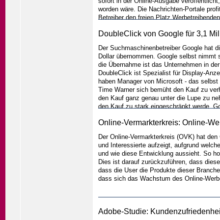
sofort in der Online-Ausgabe veröffentlich
worden wäre. Die Nachrichten-Portale pro
Betreiber den freien Platz Werbetreibenden
DoubleClick von Google für 3,1 Mi
Der Suchmaschinenbetreiber Google hat di
Dollar übernommen. Google selbst nimmt s
die Übernahme ist das Unternehmen in der 
DoubleClick ist Spezialist für Display-Anze
haben Manager von Microsoft - das selbst
Time Warner sich bemüht den Kauf zu verh
den Kauf ganz genau unter die Lupe zu ne
den Kauf zu stark eingeschränkt werde. Go
Lebendigkeit des Online-Werbemarkts, der i
Online-Vermarkterkreis: Online-Wer
angewachsen ist, sei.
...weiter
Der Online-Vermarkterkreis (OVK) hat den O
und Interessierte aufzeigt, aufgrund welch
und wie diese Entwicklung aussieht. So h
Dies ist darauf zurückzuführen, dass dies
dass die User die Produkte dieser Branche
dass sich das Wachstum des Online-Werbem
Adobe-Studie: Kundenzufriedenheit