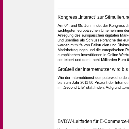
Kongress „Interact“ zur Stimulieru
Am 04. und 05. Juni findet der Kongress „I
wichtigsten europäischen Unternehmen der 
Anregung des europäischen digitalen Marke
und überdies als Schlüsselbranche der eur
werden mithilfe von Fallstudien und Disku
Marktbefragungen und die europäischen Reg
europäischen Investitionen in Online-Werb
gesteigert und somit acht Milliarden Euro 
Handels geht bereits an E-Commerce, der
Großteil der Internetnutzer wird bi
auf 76 Millionen Euro geschätzt. Außerde
überarbeitet und neue Regeln für den Inter
Wie der Internetdienst computerwoche.de a
Media spend 2006“ sollen vergleichbare D
bis zum Jahr 2011 80 Prozent der Internetn
und die ersten Daten liegen bereits vor u
im „Second Life“ stattfinden. Aufgrund
...w
vergleichbarer Daten ist sehr wichtig, um
zukünftige Entwicklungen prognostizieren
BVDW-Leitfaden für E-Commerce-