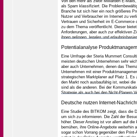
Von den mehr als zwölf Milliarden E-Mails,
als Spam klassifiziert. Die Problembewält
Branche tut sich hier ein noch größeres P
Nutzer und Verbraucher im Internet zu ver
Vertrauen und Sicherheit im E-Commerce d
zu dem Thema veröffentlicht. Dieser biete
Anforderungen, aber auch zur effektiven Z
ihnen gelingen, legales und erlaubnisbasi
Spam-Filtern der Provider vorbei zu bekom
Potentialanalyse Produktmanagemen
einzelnen Provider, die auch in dem Leitfa
Eine Umfrage der Steria Mummert Consult
meisten deutschen Unternehmen sehr wicht
aber auch Unternehmen, denen das Thema 
Unternehmen mit einer Produktmanagement-St
strategischen Marktplaner auf Platz 1. Es 
den Markt noch ausbaufähig ist, wobei die
sind als die anderen. Bei der Kommunikat
Strategie als auch bei den Nicht-Planern 
dem praktischen Einsatz eines Produkts di
Deutsche nutzen Internet-Nachricht
Außerdem kennen die Mitarbeiter die Produ
ohne Priorität auf dem Produktmanagement n
Eine Studie des BITKOM zeigt, dass die D
die Umsatzgewinner bei der Erfolgskontrol
um sich zu informieren. Die Zahl der Besuc
...weiter
höher. Dieser Anstieg ist vor allem auf di
bemühen, ihre Online-Angebote weiterhin
sogar schon Vorrang gegenüber den Print