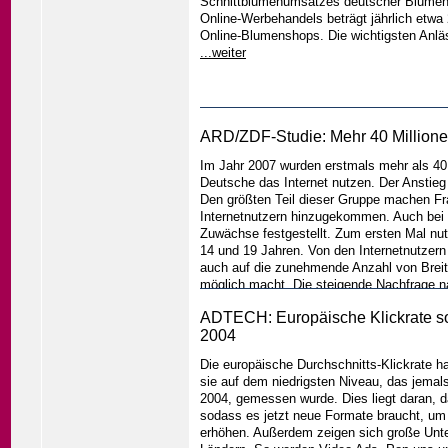
Schnittblumenumsatzes deutscher Blumenh
Online-Werbehandels beträgt jährlich etwa
Online-Blumenshops. Die wichtigsten Anl
...weiter
ARD/ZDF-Studie: Mehr 40 Millione
Im Jahr 2007 wurden erstmals mehr als 40 Mi
Deutsche das Internet nutzen. Der Anstieg
Den größten Teil dieser Gruppe machen Fr
Internetnutzern hinzugekommen. Auch bei
Zuwächse festgestellt. Zum ersten Mal nu
14 und 19 Jahren. Von den Internetnutzer
auch auf die zunehmende Anzahl von Breit
möglich macht. Die steigende Nachfrage na
Sendern bedient, die bisher einen Teil ih
ADTECH: Europäische Klickrate so
aber noch ausgeweitet werden.
...weiter
2004
Die europäische Durchschnitts-Klickrate hat
sie auf dem niedrigsten Niveau, das jema
2004, gemessen wurde. Dies liegt daran, d
sodass es jetzt neue Formate braucht, um 
erhöhen. Außerdem zeigen sich große Unt