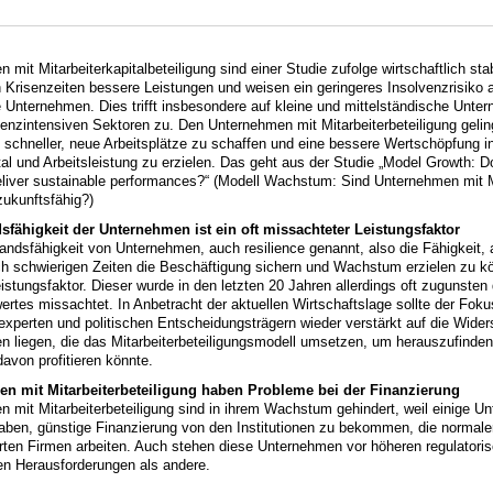
mit Mitarbeiterkapitalbeteiligung sind einer Studie zufolge wirtschaftlich stabi
 Krisenzeiten bessere Leistungen und weisen ein geringeres Insolvenzrisiko a
te Unternehmen. Dies trifft insbesondere auf kleine und mittelständische Unte
nzintensiven Sektoren zu. Den Unternehmen mit Mitarbeiterbeteiligung geling
t schneller, neue Arbeitsplätze zu schaffen und eine bessere Wertschöpfung i
l und Arbeitsleistung zu erzielen. Das geht aus der Studie „Model Growth:
liver sustainable performances?“ (Modell Wachstum: Sind Unternehmen mit Mi
ukunftsfähig?)
sfähigkeit der Unternehmen ist ein oft missachteter Leistungsfaktor
andsfähigkeit von Unternehmen, auch resilience genannt, also die Fähigkeit, 
ich schwierigen Zeiten die Beschäftigung sichern und Wachstum erzielen zu kö
eistungsfaktor. Dieser wurde in den letzten 20 Jahren allerdings oft zugunste
ertes missachtet. In Anbetracht der aktuellen Wirtschaftslage sollte der Fok
experten und politischen Entscheidungsträgern wieder verstärkt auf die Wider
 liegen, die das Mitarbeiterbeteiligungsmodell umsetzen, um herauszufinden,
avon profitieren könnte.
n mit Mitarbeiterbeteiligung haben Probleme bei der Finanzierung
 mit Mitarbeiterbeteiligung sind in ihrem Wachstum gehindert, weil einige U
ben, günstige Finanzierung von den Institutionen zu bekommen, die normale
rten Firmen arbeiten. Auch stehen diese Unternehmen vor höheren regulatori
en Herausforderungen als andere.