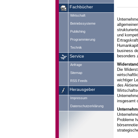
Fachbücher
Wirtschaft
Unternehmen 
Betriebssysteme
allgemeinen
strukturier
Publishing
und kompete
Programmierung
Ertragskraf
Humankapita
Technik
business de
besonders z
Service
Widerstand
Anfrage
Die Widerst
Sitemap
wirtschaftl
wichtiger L
RSS Feeds
des Aktienw
Herausgeber
Wirtschafts
Unternehmen
Impressum
insgesamt d
Datenschutzerklärung
Unternehme
Unternehmen
Probleme ha
börsennotie
strategisch