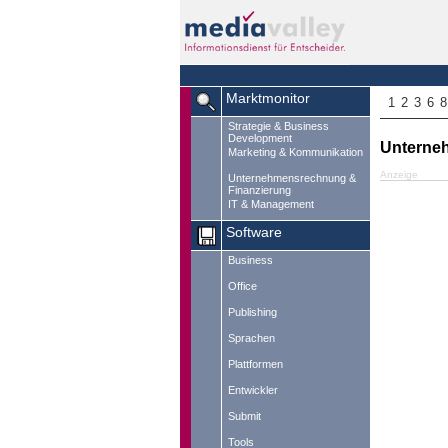
Marktmonitor
1
2
3
6
8
Strategie & Business
Development
Unternehm
Marketing & Kommunikation
Anzeige
Unternehmensrechnung &
Finanzierung
IT & Management
Software
Business
Office
Publishing
Sprachen
Plattformen
Entwickler
Submit
Tools