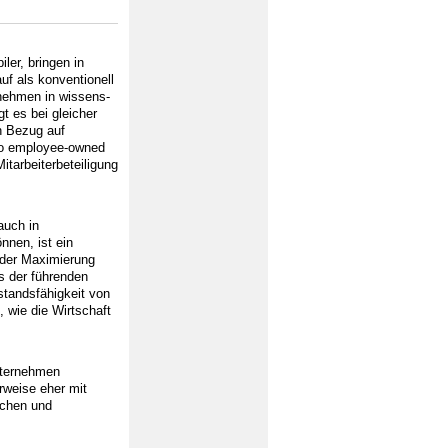
ler, bringen in
uf als konventionell
rnehmen in wissens-
t es bei gleicher
n Bezug auf
 Do employee-owned
tarbeiterbeteiligung
auch in
nnen, ist ein
n der Maximierung
us der führenden
standsfähigkeit von
 wie die Wirtschaft
nternehmen
rweise eher mit
schen und