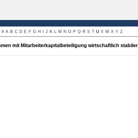
9
A
B
C
D
E
F
G
H
I
J
K
L
M
N
O
P
Q
R
S
T
U
V
W
X
Y
Z
en mit Mitarbeiterkapitalbeteiligung wirtschaftlich stabiler