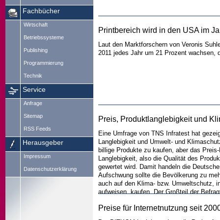
Fachbücher
Wirtschaft
Printbereich wird in den USA im J
Betriebssysteme
Laut den Marktforschern von Veronis Suhl
Publishing
2011 jedes Jahr um 21 Prozent wachsen, d
Programmierung
Technik
Service
Anfrage
Sitemap
Preis, Produktlanglebigkeit und Kl
RSS Feeds
Eine Umfrage von TNS Infratest hat gezeig
Langlebigkeit und Umwelt- und Klimaschutz
Herausgeber
billige Produkte zu kaufen, aber das Prei
Impressum
Langlebigkeit, also die Qualität des Produkt
gewertet wird. Damit handeln die Deutsche
Datenschutzerklärung
Aufschwung sollte die Bevölkerung zu meh
auch auf den Klima- bzw. Umweltschutz, i
aufweisen, kaufen. Der Großteil der Befra
nachfolgenden Generationen bewusst sind u
Preise für Internetnutzung seit 20
Prioritäten von Männern und Frauen sich un
die Frauen ökologische Faktoren. Außerde