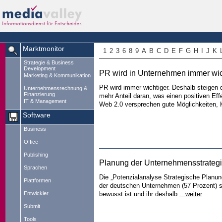
Marktmonitor
1
2
3
6
8
9
A
B
C
D
E
F
G
H
I
J
K
Strategie & Business
Development
PR wird in Unternehmen immer wic
Marketing & Kommunikation
PR wird immer wichtiger. Deshalb steigen
Unternehmensrechnung &
Finanzierung
mehr Anteil daran, was einen positiven Eff
IT & Management
Web 2.0 versprechen gute Möglichkeiten, 
Software
Business
Office
Publishing
Planung der Unternehmensstrategie
Sprachen
Die „Potenzialanalyse Strategische Planun
Plattformen
der deutschen Unternehmen (57 Prozent) s
Entwickler
bewusst ist und ihr deshalb
...weiter
Submit
Tools