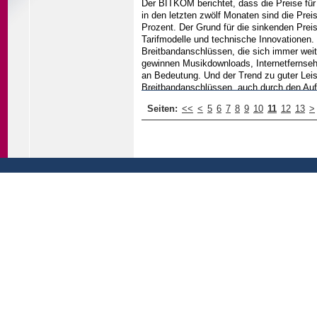
Der BITKOM berichtet, dass die Preise für 
spenden und gebrauchte Produkte weiterge
in den letzten zwölf Monaten sind die Pre
verstärkte Nutzung von Online-Kleinanzei
Prozent. Der Grund für die sinkenden Prei
Tarifmodelle und technische Innovationen. 
Breitbandanschlüssen, die sich immer weite
gewinnen Musikdownloads, Internetfernse
an Bedeutung. Und der Trend zu guter Lei
Breitbandanschlüssen, auch durch den Auf
verbessern den Service, weil sie bessere 
Seiten:
<<
<
5
6
7
8
9
10
11
12
13
>
bieten.
...weiter