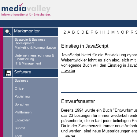
Marktmonitor
2
A
B
C
D
E
F
G
H
I
J
M
N
O
P
R
Strategie & Business
Development
Einstieg in JavaScript
Marketing & Kommunikation
JavaScript bietet für die Entwicklung dyna
Unternehmensrechnung &
Finanzierung
Webentwickler lohnt es sich also, sich mi
IT & Management
vorliegende Buch will den Einstieg in Java
...weiter
Software
Business
Office
Publishing
Entwurfsmuster
Sprachen
Bereits 1994 wurde ein Buch "Entwurfsmuste
Plattformen
das 23 Lösungen für immer wiederkehrende
Entwickler
präsentierte, die in fast jeder beliebige
Da in der Zwischenzeit immer neue Anford
Submit
und werden, sind neue Musterlösungen ents
...weiter
Tools